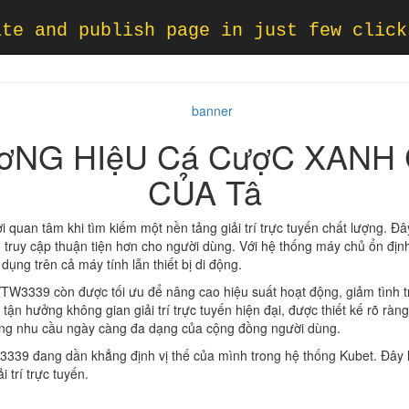
ate and publish page in just few click
NG HIệU Cá CượC XANH CH
CỦA Tâ
 quan tâm khi tìm kiếm một nền tảng giải trí trực tuyến chất lượng. Đâ
ruy cập thuận tiện hơn cho người dùng. Với hệ thống máy chủ ổn định, 
ng trên cả máy tính lẫn thiết bị di động.
TW3339 còn được tối ưu để nâng cao hiệu suất hoạt động, giảm tình t
n hưởng không gian giải trí trực tuyến hiện đại, được thiết kế rõ ràn
 ứng nhu cầu ngày càng đa dạng của cộng đồng người dùng.
W3339 đang dần khẳng định vị thế của mình trong hệ thống Kubet. Đây
i trí trực tuyến.