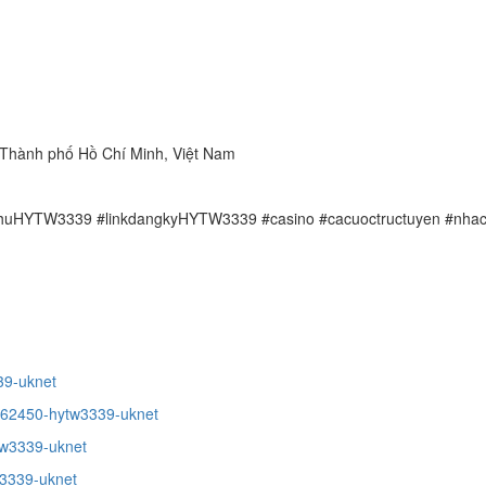
 Thành phố Hồ Chí Minh, Việt Nam
huHYTW3339 #linkdangkyHYTW3339 #casino #cacuoctructuyen #nh
39-uknet
/7862450-hytw3339-uknet
tw3339-uknet
w3339-uknet