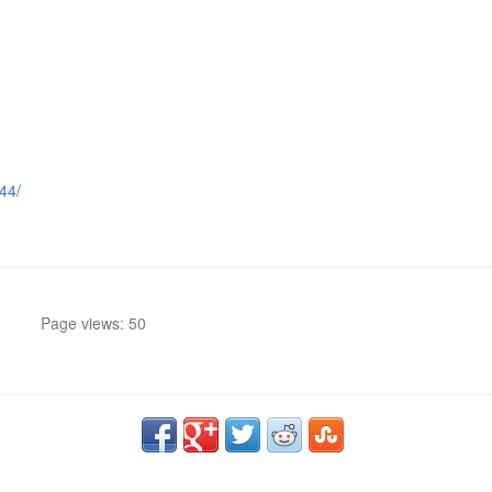
44/
Page views: 50