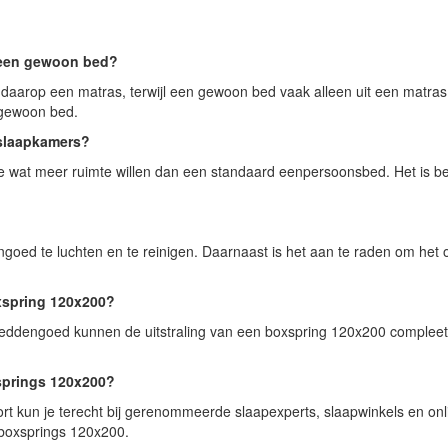
n een gewoon bed?
 daarop een matras, terwijl een gewoon bed vaak alleen uit een matras
 gewoon bed.
 slaapkamers?
ie wat meer ruimte willen dan een standaard eenpersoonsbed. Het is b
goed te luchten en te reinigen. Daarnaast is het aan te raden om het o
oxspring 120x200?
eddengoed kunnen de uitstraling van een boxspring 120x200 compleet m
xsprings 120x200?
t kun je terecht bij gerenommeerde slaapexperts, slaapwinkels en onli
 boxsprings 120x200.