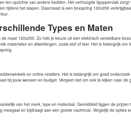
en ten opzichte van andere bedden. Het verhoogde ligoppervlak zorgt v
m tijdens het slapen. Daarnaast is een boxspring 120x200 verkrijgbaar 
ieur.
rschillende Types en Maten
in de maat 120x200. Zo heb je keuze uit een elektrisch verstelbare box
nde materialen en afwerkingen, zoals stof of leer. Het is belangrijk om 
spring.
 beddenwinkels en online retailers. Het is belangrijk om goed onderzoek
e past bij jouw wensen en budget. Vergeet niet om ook te kijken naar d
t
ankelijk van het merk, type en materiaal. Gemiddeld liggen de prijzen 
ng meegaat en bijdraagt aan een goede nachtrust. Vergelijk de opties en