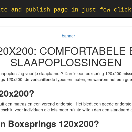
ate and publish page in just few click
20X200: COMFORTABELE E
SLAAPOPLOSSINGEN
slaapoplossing voor je slaapkamer? Dan is een boxspring 120x200 misschi
gs 120x200, de verschillende types en maten, en waarom het een goede
120x200?
uit een matras en een verend onderstel. Het biedt een goede onderste
eschikt voor individuen die iets meer ruimte willen dan een standaar
en Boxsprings 120x200?