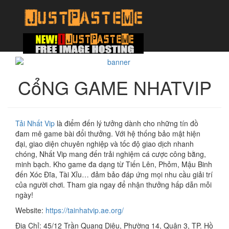
CổNG GAME NHATVIP
Tải Nhất Vip
là điểm đến lý tưởng dành cho những tín đồ
đam mê game bài đổi thưởng. Với hệ thống bảo mật hiện
đại, giao diện chuyên nghiệp và tốc độ giao dịch nhanh
chóng, Nhất Vip mang đến trải nghiệm cá cược công bằng,
minh bạch. Kho game đa dạng từ Tiến Lên, Phỏm, Mậu Binh
đến Xóc Đĩa, Tài Xỉu… đảm bảo đáp ứng mọi nhu cầu giải trí
của người chơi. Tham gia ngay để nhận thưởng hấp dẫn mỗi
ngày!
Website:
https://tainhatvip.ae.org/
Địa Chỉ: 45/12 Trần Quang Diệu, Phường 14, Quận 3, TP. Hồ