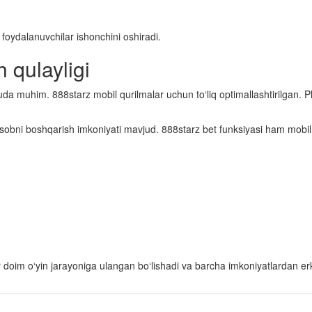
 foydalanuvchilar ishonchini oshiradi.
h qulayligi
da muhim. 888starz mobil qurilmalar uchun to‘liq optimallashtirilgan. 
 hisobni boshqarish imkoniyati mavjud. 888starz bet funksiyasi ham mobi
r doim o‘yin jarayoniga ulangan bo‘lishadi va barcha imkoniyatlardan er