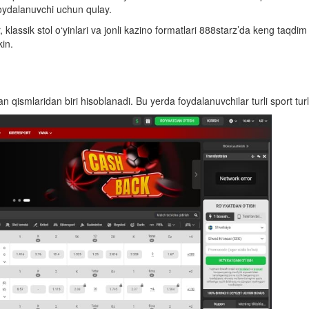
oydalanuvchi uchun qulay.
r, klassik stol o‘yinlari va jonli kazino formatlari 888starz’da keng taqd
kin.
gan qismlaridan biri hisoblanadi. Bu yerda foydalanuvchilar turli sport tu