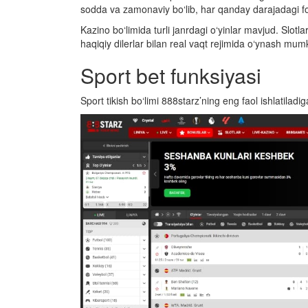
sodda va zamonaviy bo‘lib, har qanday darajadagi f
Kazino bo‘limida turli janrdagi o‘yinlar mavjud. Slotla
haqiqiy dilerlar bilan real vaqt rejimida o‘ynash mum
Sport bet funksiyasi
Sport tikish bo‘limi 888starz’ning eng faol ishlatiladi