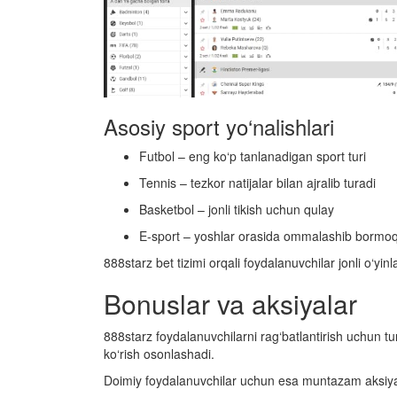
Asosiy sport yo‘nalishlari
Futbol – eng ko‘p tanlanadigan sport turi
Tennis – tezkor natijalar bilan ajralib turadi
Basketbol – jonli tikish uchun qulay
E-sport – yoshlar orasida ommalashib bormo
888starz bet tizimi orqali foydalanuvchilar jonli o‘yin
Bonuslar va aksiyalar
888starz foydalanuvchilarni rag‘batlantirish uchun tur
ko‘rish osonlashadi.
Doimiy foydalanuvchilar uchun esa muntazam aksiyalar