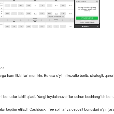
qda
larga ham tikishlari mumkin. Bu esa o‘yinni kuzatib borib, strategik qaror
li bonuslar taklif qiladi. Yangi foydalanuvchilar uchun boshlang‘ich bonu
 taqdim etiladi. Cashback, free spinlar va depozit bonuslari o‘yin jara