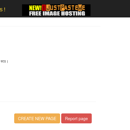
s!
জ করে।
CREATE NEW PAGE
Report page