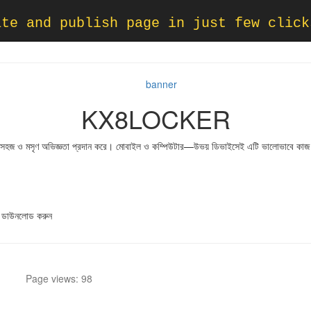
ate and publish page in just few click
KX8LOCKER
জন্য সহজ ও মসৃণ অভিজ্ঞতা প্রদান করে। মোবাইল ও কম্পিউটার—উভয় ডিভাইসেই এটি ভালোভাবে কা
ডাউনলোড করুন
Page views: 98