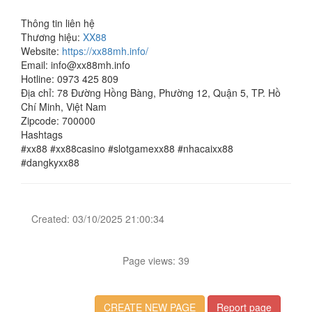
Thông tin liên hệ
Thương hiệu:
XX88
Website:
https://xx88mh.info/
Email: info@xx88mh.info
Hotline: 0973 425 809
Địa chỉ: 78 Đường Hồng Bàng, Phường 12, Quận 5, TP. Hồ
Chí Minh, Việt Nam
Zipcode: 700000
Hashtags
#xx88 #xx88casino #slotgamexx88 #nhacaixx88
#dangkyxx88
Created: 03/10/2025 21:00:34
Page views: 39
CREATE NEW PAGE
Report page