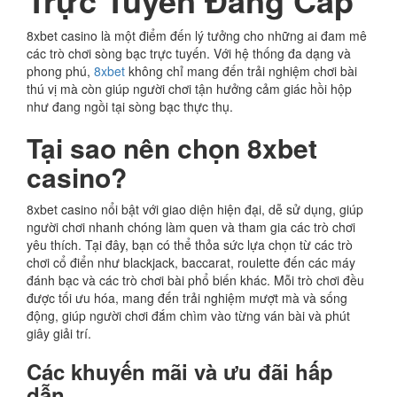
Trực Tuyến Đẳng Cấp
8xbet casino là một điểm đến lý tưởng cho những ai đam mê
các trò chơi sòng bạc trực tuyến. Với hệ thống đa dạng và
phong phú,
8xbet
không chỉ mang đến trải nghiệm chơi bài
thú vị mà còn giúp người chơi tận hưởng cảm giác hồi hộp
như đang ngồi tại sòng bạc thực thụ.
Tại sao nên chọn 8xbet
casino?
8xbet casino nổi bật với giao diện hiện đại, dễ sử dụng, giúp
người chơi nhanh chóng làm quen và tham gia các trò chơi
yêu thích. Tại đây, bạn có thể thỏa sức lựa chọn từ các trò
chơi cổ điển như blackjack, baccarat, roulette đến các máy
đánh bạc và các trò chơi bài phổ biến khác. Mỗi trò chơi đều
được tối ưu hóa, mang đến trải nghiệm mượt mà và sống
động, giúp người chơi đắm chìm vào từng ván bài và phút
giây giải trí.
Các khuyến mãi và ưu đãi hấp
dẫn