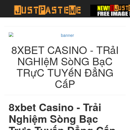
8XBET CASINO - TRảI
NGHIệM SòNG BạC
TRựC TUYếN ĐẳNG
CấP
8xbet Casino - Trải
Nghiệm Sòng Bạc