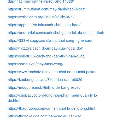
dap-thac-mac-cu-the-va-ro-rang.14626/
https://trumthuthuat.com/may-danh-bac-8xbet/
https://verbalearn.org/tin-tuc/so-de-la-gi/
https://appmmlive.info/cach-choi-ngau-ham/
https://anonyviet.com/cach-choi-game-tai-xiu-doi-tien-that/
https://333win.app/xoc-dia-bip-thoi-cong-nghe-cao/
https://1dz.xyz/cach-doan-bau-cua-ngoai-doi/
https://shbet0.uk/cach-choi-oan-tu-ti-han-quoc/
https://soicau.vip/may-bass-xeng/
https://www.trochoivui.biz/meo-choi-no-hu-mini-poker
https://keobongda.cyou/8xbet-lua-dao-p6020
https://modpure.mobi/tinh-lo-de-bang-excel/
https://choicacuoc.org/tong-hop/phan-mem-quan-ly-lo-
de.html
https://thaotruong.com/co-nen-choi-lo-de-khong.html
https://thongkelode.com/ban-ca-tieu-tien-ca/