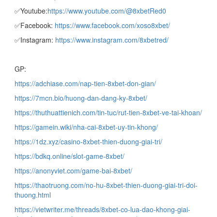
✅
Youtube:
https://www.youtube.com/@8xbetRed0
✅
Facebook:
https://www.facebook.com/xoso8xbet/
✅
Instagram:
https://www.instagram.com/8xbetred/
GP:
https://adchiase.com/nap-tien-8xbet-don-gian/
https://7mcn.bio/huong-dan-dang-ky-8xbet/
https://thuthuattienich.com/tin-tuc/rut-tien-8xbet-ve-tai-khoan/
https://gamein.wiki/nha-cai-8xbet-uy-tin-khong/
https://1dz.xyz/casino-8xbet-thien-duong-giai-tri/
https://bdkq.online/slot-game-8xbet/
https://anonyviet.com/game-bai-8xbet/
https://thaotruong.com/no-hu-8xbet-thien-duong-giai-tri-doi-
thuong.html
https://vietwriter.me/threads/8xbet-co-lua-dao-khong-giai-