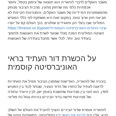
משבר האקלים לדברי לוהאריה הוא תוצאה של עיסוק בטפל, וחוסר
אכפתיות כלפי מה שרחוק מהעין. מרבית הציבור מנותק
מהמשמעויות המיידיות של משבר האקלים, והמנהיגות הקיימת לא
מביאה חזון ארוך טווח. במקום זאת היא משחקת לפי כללי המגרש
הפוליטי שבו בעלי הון ותאגידים שולטים. בכך הגולם קם על יוצרו.
https://timeout.co.il/ppost/שינוי-הרגלים-האוניברסיטה-הקוסמית/
השיטה הפוליטית הפכה מכלי שנועד לשרת את האנושות ולתמוך
בעתיד טוב יותר, לכלי אשר מחבל בעתידה של האנושות.
על הכשרת דור העתיד בראי
האוניברסיטה קוסמית
בעיניה של לוהאריה, האדישות שמפגין הציבור מפיל את האחריות
לדאגה לעתיד על כתפיו של הדור הצעיר, שנותר לכוד בין הפטיש
לסדן. הוא חצוי בין מנהיגות שחושבת באופן ישן, לבין היעדר עתודה
של מנהיגות חדשה בדור הביניים בהיותו נטול כח פוליטי.
לוהאריה אומרת שדור הביניים הוצרך להוביל את העולם אל השלב
הבא. עליו היה
לבנות את הגשר
בין הפוליטיקה, התשתיות וההון של