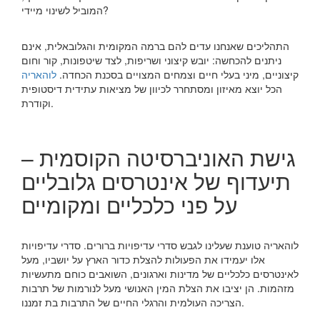
המוביל לשינוי מיידי?
התהליכים שאנחנו עדים להם ברמה המקומית והגלובאלית, אינם
ניתנים להכחשה: יובש קיצוני ושריפות, לצד שיטפונות, קור וחום
קיצוניים, מיני בעלי חיים וצמחים המצויים בסכנת הכחדה.
לוהאריה
הכל יוצא מאיזון ומסתחרר לכיוון של מציאות עתידית דיסטופית
וקודרת.
גישת האוניברסיטה הקוסמית –
תיעדוף של אינטרסים גלובליים
על פני כלכליים ומקומיים
לוהאריה טוענת שעלינו לגבש סדרי עדיפויות ברורים. סדרי עדיפויות
אלו יעמידו את הפעולות להצלת כדור הארץ על יושביו, מעל
לאינטרסים כלכליים של מדינות וארגונים, השואבים כוחם מתעשיות
מזהמות. הן יציבו את הצלת המין האנושי מעל לנורמות של תרבות
הצריכה העולמית והרגלי החיים של התרבות בת זמננו.