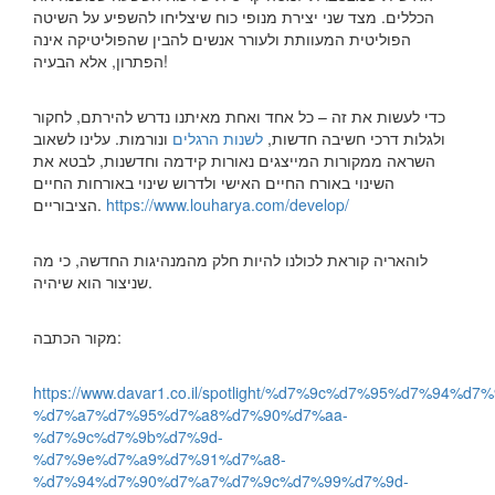
הכללים. מצד שני יצירת מנופי כוח שיצליחו להשפיע על השיטה
הפוליטית המעוותת ולעורר אנשים להבין שהפוליטיקה אינה
הפתרון, אלא הבעיה!
כדי לעשות את זה – כל אחד ואחת מאיתנו נדרש להירתם, לחקור
ולגלות דרכי חשיבה חדשות,
לשנות הרגלים
ונורמות. עלינו לשאוב
השראה ממקורות המייצגים נאורות קידמה וחדשנות, לבטא את
השינוי באורח החיים האישי ולדרוש שינוי באורחות החיים
https://www.louharya.com/develop/
הציבוריים.
לוהאריה קוראת לכולנו להיות חלק מהמנהיגות החדשה, כי מה
שניצור הוא שיהיה.
מקור הכתבה:
https://www.davar1.co.il/spotlight/%d7%9c%d7%95%d7%94
%d7%a7%d7%95%d7%a8%d7%90%d7%aa-
%d7%9c%d7%9b%d7%9d-
%d7%9e%d7%a9%d7%91%d7%a8-
%d7%94%d7%90%d7%a7%d7%9c%d7%99%d7%9d-