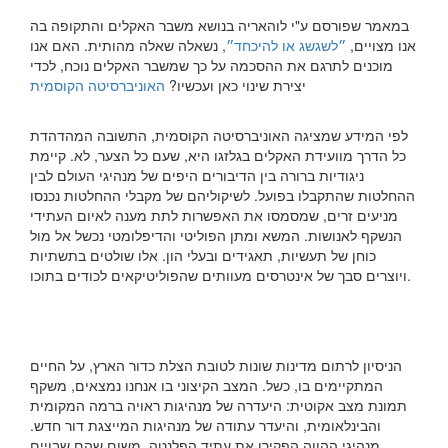
במאמר שפורסם ע"י לוהאריה בנושא משבר האקלים והתקופה בה
אנו מצויים,
״לשגשג או להיכחד״
, נשאלה שאלה מהותית. האם אנו
מוכנים לתרגם את ההסכמה על כך שמשבר האקלים נוכח, לכדי
יצירת שינוי כאן ועכשיו?
האוניברסיטה הקוסמית
לפי המידע שמציגה האוניברסיטה הקוסמית, התשובה המהדהדת
כל הדרך מוועידת האקלים בגלזגו היא, שעם כל הצער, לא. קיימת
ניגודיות ברורה בין הדיבורים היפים של מנהיגי העולם לבין
ההחלטות שהתקבלו בפועל. לשיקוליהם של מקבלי ההחלטות נכנסו
מניעים זרים, שמסמסו את האפשרות לתת מענה לאיום העתידי
הנשקף לאנושות. המשא ומתן הפוליטי והדיפלומטי נכשל אל מול
כוחן של תעשיות, תאגידים ובעלי הון. אלו שולטים בתשתיות
ויוצרים סבך של אינטרסים מעוותים שהפוליטיקאים לכודים בתוכו.
הניסיון לרתום מדינות שונות לטובת הצלת כדור הארץ, על החיים
המתקיימים בו, כשל. המצב הקיצוני בו אנחנו נמצאים, משקף
תמונת מצב אקוטית: היעדרה של מנהיגות ראויה ברמה המקומית
והבינלאומית, והיעדר עתודה של מנהיגות המייצגת דור חדש.
מנהיגי ההווה הפקירו את עתיד הפלנטה, משום שהם שבויים