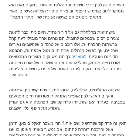
העולם הישן לבין דרכי חשיבה והתנהלות חדשות. במקום זאת הוא
ממוקד לרוב במימוש העצמי וביצירת סיפורי הצלחה אישיים, אשר
מתאפיינים גם הם בגישה אנוכית של ״אחרַי המבול״.
גישה זאת מחלחלת גם אל דור העתיד. היום ניתן כבר לראות
צעירים רבים שבמקום להוביל, הם נוהים אחר מובילי דעת קהל
ברשתות החברתיות. אלו רוכבים על טרנדים שנחשבים נאורים
וערכיים, אך בפועל מנהלים אורח חיים נטול אכפתיות, המבטא
הדוניזם ואנוכיות.
לוהאריה
כך הם משווקים מוצרים המבטאים
אורח חיים מנותק, מבלי לראות את ההשלכות של אורח חיים זה
בעתיד. כל זאת במקום לעודד האטה של צריכה, חשיבה פוליטית
חדשה ועוד.
השיטה הפוליטית, הכלכלית, החברתית, יוצרת קשר בין הפרנסה
והקיום האישי לבין אופייני התנהלות ואורחות חיים הפוגעים
בסביבה ובעתיד האנושות. זהו פרדוקס שבו הפרנסה היא גם הגרזן
הגודע את הענף עליו יושבים.
האין זה פרדוקס שנדרש ליישב אותו? הרי משבר האקלים כאן, הזמן
אוזל והרכבת דוהרת לתהום. אם נמשיך באותו האופן בו אנו
מתנהלים כיום, ידרשו בעתיד פעולות רדיקליות על מנת להציל את