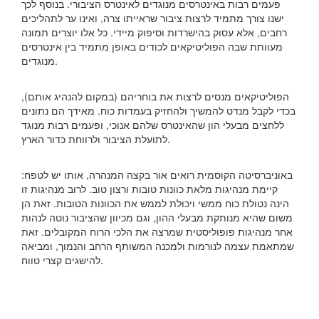
פעמים רבות באינטרסים מנוגדים לאינטרס הציבורי. בנוסף לכך
ישנו צורך מתמיד לרצות ציבור שראייתו צרה, ואינו ער לתהליכים
רחבים, אלא עסוק בהישרדות וסיפוק מיידי. כל אלו יוצרים תמונה
מעוותת שבה הפוליטיקאים לכודים באופן מתמיד בין אינטרסים
מנוגדים.
הפוליטיקאים מנסים לרצות את בוחריהם (במקום להנהיג אותם),
בכדי לקבל מנדט להמשיך ולהחזיק בעמדות כוח. מאידך הם נתונים
ללחצים מבעלי הון שהאינטרס שלהם אנוכי, ופעמים רבות מנוגד
לתועלת הציבור ולרווחת כדור הארץ.
באוניברסיטה הקוסמית רואים אור בקצה המנהרה, אותו יש לטפח:
קיימת מנהיגות מלאת כוונות טובות ורצון טוב. לרוב מנהיגות זו
הינה נטולת כוח ממשי ויכולת לממש את הכוונות הטובות. זאת הן
משום שהיא מנותקת מבעלי ההון, וגם מכיוון שהציבור נוטה לנהות
אחר מנהיגות פופוליסטית שמרצה את הלכי הרוח המקובלים. זאת
שמתאמת עצמה לנורמות ולמכנה המשותף הרחב והנמוך, ומביאה
להישגים קצרי טווח.