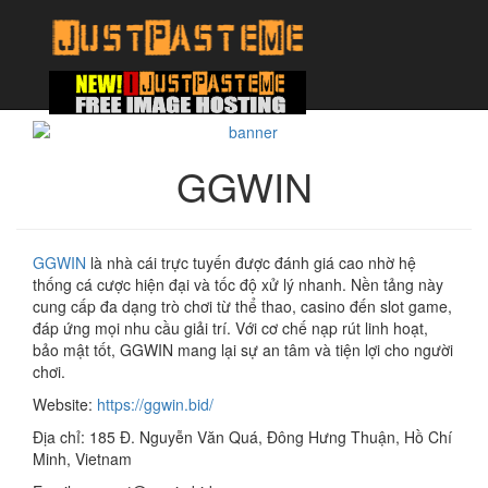
GGWIN
GGWIN
là nhà cái trực tuyến được đánh giá cao nhờ hệ
thống cá cược hiện đại và tốc độ xử lý nhanh. Nền tảng này
cung cấp đa dạng trò chơi từ thể thao, casino đến slot game,
đáp ứng mọi nhu cầu giải trí. Với cơ chế nạp rút linh hoạt,
bảo mật tốt, GGWIN mang lại sự an tâm và tiện lợi cho người
chơi.
Website:
https://ggwin.bid/
Địa chỉ: 185 Đ. Nguyễn Văn Quá, Đông Hưng Thuận, Hồ Chí
Minh, Vietnam