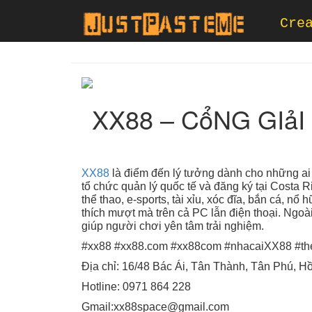
Cre
XX88 – CổNG GIảI
XX88
là điểm đến lý tưởng dành cho những ai
tổ chức quản lý quốc tế và đăng ký tại Costa 
thể thao, e-sports, tài xỉu, xóc đĩa, bắn cá, nổ
thích mượt mà trên cả PC lẫn điện thoại. Ngoà
giúp người chơi yên tâm trải nghiệm.
#xx88 #xx88.com #xx88com #nhacaiXX88 #th
Địa chỉ: 16/48 Bác Ái, Tân Thành, Tân Phú, H
Hotline: 0971 864 228
Gmail:xx88space@gmail.com