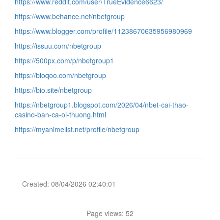
https://www.reddit.com/user/TrueEvidence6623/
https://www.behance.net/nbetgroup
https://www.blogger.com/profile/11238670635956980969
https://issuu.com/nbetgroup
https://500px.com/p/nbetgroup1
https://bioqoo.com/nbetgroup
https://bio.site/nbetgroup
https://nbetgroup1.blogspot.com/2026/04/nbet-cai-thao-
casino-ban-ca-oi-thuong.html
https://myanimelist.net/profile/nbetgroup
Created: 08/04/2026 02:40:01
Page views: 52