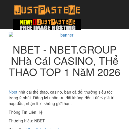
NBET - NBET.GROUP
NHà CáI CASINO, THể
THAO TOP 1 NăM 2026
Nbet
nhà cái thể thao, casino, bắn cá đổi thưởng siêu tốc
trong 2 phút. Đăng ký nhận ưu đãi khủng đến 100% giá trị
nạp đầu, nhận lì xì không giới hạn.
Thông Tin Liên Hệ
Thương hiệu: NBET