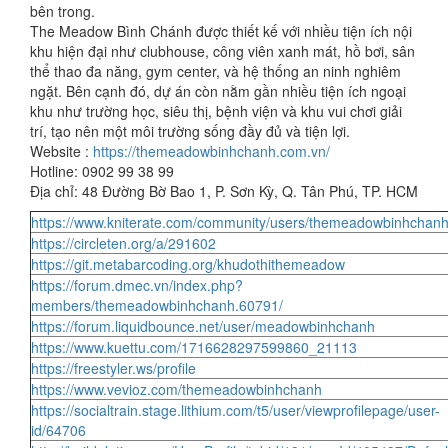
bên trong.
The Meadow Bình Chánh được thiết kế với nhiều tiện ích nội
khu hiện đại như clubhouse, công viên xanh mát, hồ bơi, sân
thể thao đa năng, gym center, và hệ thống an ninh nghiêm
ngặt. Bên cạnh đó, dự án còn nằm gần nhiều tiện ích ngoại
khu như trường học, siêu thị, bệnh viện và khu vui chơi giải
trí, tạo nên một môi trường sống đầy đủ và tiện lợi.
Website :
https://themeadowbinhchanh.com.vn/
Hotline: 0902 99 38 99
Địa chỉ: 48 Đường Bờ Bao 1, P. Sơn Kỳ, Q. Tân Phú, TP. HCM
https://www.kniterate.com/community/users/themeadowbinhchanh
https://circleten.org/a/291602
https://git.metabarcoding.org/khudothithemeadow
https://forum.dmec.vn/index.php?
members/themeadowbinhchanh.60791/
https://forum.liquidbounce.net/user/meadowbinhchanh
https://www.kuettu.com/1716628297599860_21113
https://freestyler.ws/profile
https://www.vevioz.com/themeadowbinhchanh
https://socialtrain.stage.lithium.com/t5/user/viewprofilepage/user-
id/64706