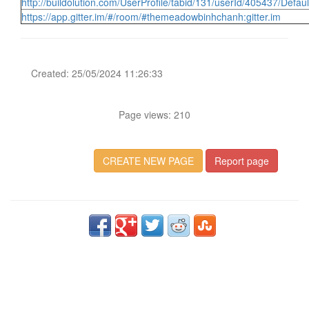
http://buildolution.com/UserProfile/tabid/131/userId/405437/Defau
https://app.gitter.im/#/room/#themeadowbinhchanh:gitter.im
Created: 25/05/2024 11:26:33
Page views: 210
CREATE NEW PAGE
Report page