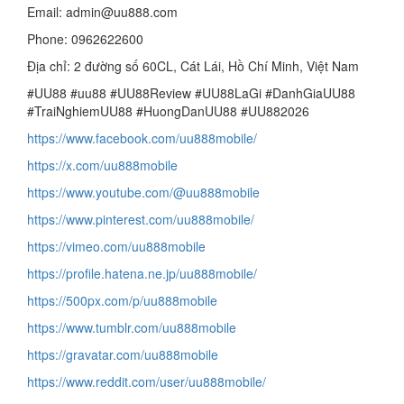
Email: admin@uu888.com
Phone: 0962622600
Địa chỉ: 2 đường số 60CL, Cát Lái, Hồ Chí Minh, Việt Nam
#UU88 #uu88 #UU88Review #UU88LaGi #DanhGiaUU88
#TraiNghiemUU88 #HuongDanUU88 #UU882026
https://www.facebook.com/uu888mobile/
https://x.com/uu888mobile
https://www.youtube.com/@uu888mobile
https://www.pinterest.com/uu888mobile/
https://vimeo.com/uu888mobile
https://profile.hatena.ne.jp/uu888mobile/
https://500px.com/p/uu888mobile
https://www.tumblr.com/uu888mobile
https://gravatar.com/uu888mobile
https://www.reddit.com/user/uu888mobile/