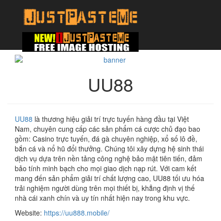
UU88
UU88
là thương hiệu giải trí trực tuyến hàng đầu tại Việt
Nam, chuyên cung cấp các sản phẩm cá cược chủ đạo bao
gồm: Casino trực tuyến, đá gà chuyên nghiệp, xổ số lô đề,
bắn cá và nổ hũ đổi thưởng. Chúng tôi xây dựng hệ sinh thái
dịch vụ dựa trên nền tảng công nghệ bảo mật tiên tiến, đảm
bảo tính minh bạch cho mọi giao dịch nạp rút. Với cam kết
mang đến sản phẩm giải trí chất lượng cao, UU88 tối ưu hóa
trải nghiệm người dùng trên mọi thiết bị, khẳng định vị thế
nhà cái xanh chín và uy tín nhất hiện nay trong khu vực.
Website:
https://uu888.mobile/