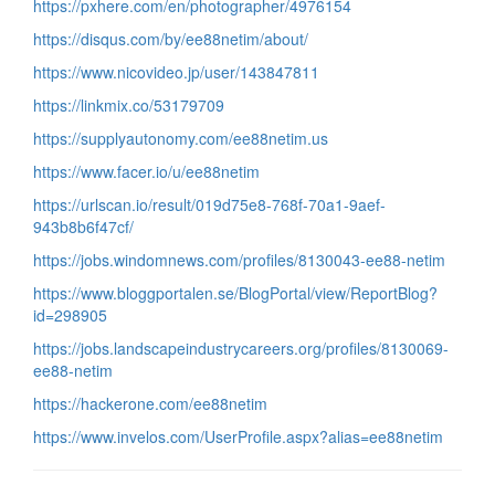
https://pxhere.com/en/photographer/4976154
https://disqus.com/by/ee88netim/about/
https://www.nicovideo.jp/user/143847811
https://linkmix.co/53179709
https://supplyautonomy.com/ee88netim.us
https://www.facer.io/u/ee88netim
https://urlscan.io/result/019d75e8-768f-70a1-9aef-
943b8b6f47cf/
https://jobs.windomnews.com/profiles/8130043-ee88-netim
https://www.bloggportalen.se/BlogPortal/view/ReportBlog?
id=298905
https://jobs.landscapeindustrycareers.org/profiles/8130069-
ee88-netim
https://hackerone.com/ee88netim
https://www.invelos.com/UserProfile.aspx?alias=ee88netim