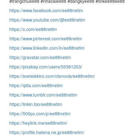
#trangchuee88 #nhacaiee88 #dangkyee88 #linkee88ee88
https://www.facebook.com/ee88netim
https://www.youtube.com/@ee88netim
https://x.com/ee88netim
https://www.pinterest.com/ee88netim
https://www.linkedin.com/in/ee88netim
https://gravatar.com/ee88netim
https://pixabay.com/users/55381203/
https://svetelektro.com/clenovia/ee88netim/
https://qiita.com/ee88netim
https://www.tumblr.com/ee88netim
https://linkin.bio/ee88netim
https://500px.com/p/ee88netim
https://heylink.me/ee88netim/
https://profile.hatena.ne.jp/ee88netim/