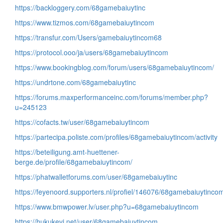
https://backloggery.com/68gamebaiuytinc
https://www.tizmos.com/68gamebaiuytincom
https://transfur.com/Users/gamebaiuytincom68
https://protocol.ooo/ja/users/68gamebaiuytincom
https://www.bookingblog.com/forum/users/68gamebaiuytincom/
https://undrtone.com/68gamebaiuytinc
https://forums.maxperformanceinc.com/forums/member.php?
u=245123
https://cofacts.tw/user/68gamebaiuytincom
https://partecipa.poliste.com/profiles/68gamebaiuytincom/activity
https://beteiligung.amt-huettener-
berge.de/profile/68gamebaiuytincom/
https://phatwalletforums.com/user/68gamebaiuytinc
https://feyenoord.supporters.nl/profiel/146076/68gamebaiuytinco
https://www.bmwpower.lv/user.php?u=68gamebaiuytincom
https://hukukevi.net/user/68gamebaiuytincom