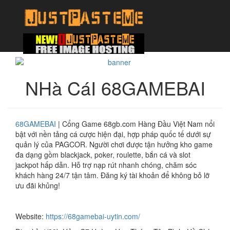
NHà CáI 68GAMEBAI
68GAMEBAI
| Cổng Game 68gb.com Hàng Đầu Việt Nam nổi
bật với nền tảng cá cược hiện đại, hợp pháp quốc tế dưới sự
quản lý của PAGCOR. Người chơi được tận hưởng kho game
đa dạng gồm blackjack, poker, roulette, bắn cá và slot
jackpot hấp dẫn. Hỗ trợ nạp rút nhanh chóng, chăm sóc
khách hàng 24/7 tận tâm. Đăng ký tài khoản để không bỏ lỡ
ưu đãi khủng!
Website:
https://68gamebai-uytin.com/