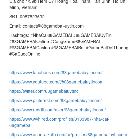
Địa chỉ: 4/39b Hẻm C7 Hoàng Hoa Thám, Tân Bình, Hồ Chí
Minh, Vietnam
SĐT: 0987523632
Email: contact@68gamebai-uytin.com
Hashtags: #NhaCai68GAMEBAI #68GAMEBAIUyTin
#68GAMEBAIOnline #CongGame68GAMEBAI
#68GAMEBAICasino #68GAMEBAIBet #GameBaiDoiThuong
#CaCuocOnline
https://www.facebook.com/68gamebaiuytincom/
https://www.youtube.com/@68gamebaiuytincom
https://twitter.com/68gamebaiuytinc
https://www.pinterest.com/68gamebaiuytincom/
https://www.reddit.com/user/68gamebaiuytincom/
https://www.wvhired.com/profiles/8133987-nha-cai-
68gamebai
https://www.aseeralkotb.com/ar/profiles/68gamebaiuytincom