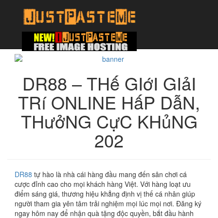
DR88 – THế GIớI GIảI
TRí ONLINE HấP DẫN,
THưởNG CựC KHủNG
202
DR88
tự hào là nhà cái hàng đầu mang đến sân chơi cá
cược đỉnh cao cho mọi khách hàng Việt. Với hàng loạt ưu
điểm sáng giá, thương hiệu khẳng định vị thế cá nhân giúp
người tham gia yên tâm trải nghiệm mọi lúc mọi nơi. Đăng ký
ngay hôm nay để nhận quà tặng độc quyền, bắt đầu hành