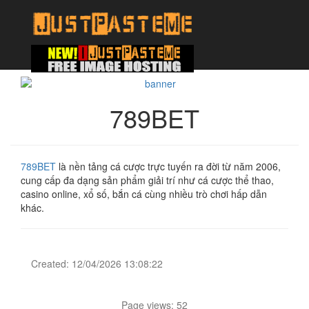
789BET
789BET
là nền tảng cá cược trực tuyến ra đời từ năm 2006,
cung cấp đa dạng sản phẩm giải trí như cá cược thể thao,
casino online, xổ số, bắn cá cùng nhiều trò chơi hấp dẫn
khác.
Created: 12/04/2026 13:08:22
Page views: 52