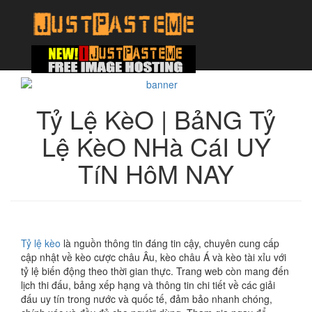
Tỷ Lệ KèO | BảNG Tỷ
Lệ KèO NHà CáI UY
TíN HôM NAY
Tỷ lệ kèo
là nguồn thông tin đáng tin cậy, chuyên cung cấp
cập nhật về kèo cược châu Âu, kèo châu Á và kèo tài xỉu với
tỷ lệ biến động theo thời gian thực. Trang web còn mang đến
lịch thi đấu, bảng xếp hạng và thông tin chi tiết về các giải
đấu uy tín trong nước và quốc tế, đảm bảo nhanh chóng,