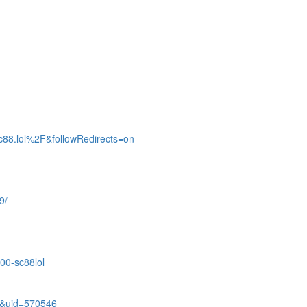
88.lol%2F&followRedirects=on
9/
00-sc88lol
e&uid=570546