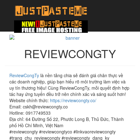
REVIEWCONGTY
ReviewCongTy
là nền tảng chia sẻ đánh giá chân thực về
các doanh nghiệp, giúp bạn hiểu rõ môi trường làm việc và
uy tín thương hiệu! Cùng ReviewCongTy, mỗi quyết định hợp
tác hay ứng tuyển đều trở nên chính xác và sáng suốt hơn!
Website chính thức:
https://reviewcongty.co/
Email: cskh@reviewcongty.co
Hotline: 0917749533
Địa chỉ: 64 Đường Số 22, Phước Long B, Thủ Đức, Thành
phố Hồ Chí Minh, Việt Nam
#reviewcongty #reviewcongtyco #linkvaoreviewcongty
#trang_chu_reviewcongty #reviewcongty_dang_ky