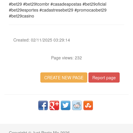
#bet29 #bet29tcombr #casadeapostas #bet29oficial
#bet29esportes #cadastresebet29 #promocaobet29
#bet29casino
Created: 02/11/2025 03:29:14
Page views: 232
CREATE NEW PAGE
Report page
Copyright © Just Paste Me 2026