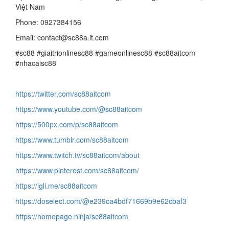
Việt Nam
Phone: 0927384156
Email: contact@sc88a.it.com
#sc88 #giaitrionlinesc88 #gameonlinesc88 #sc88aitcom
#nhacaisc88
https://twitter.com/sc88aitcom
https://www.youtube.com/@sc88aitcom
https://500px.com/p/sc88aitcom
https://www.tumblr.com/sc88aitcom
https://www.twitch.tv/sc88aitcom/about
https://www.pinterest.com/sc88aitcom/
https://igli.me/sc88aitcom
https://doselect.com/@e239ca4bdf71669b9e62cbaf3
https://homepage.ninja/sc88aitcom