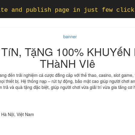
ate and publish page in just few click
Y TíN, TặNG 100% KHUYếN
THàNH VIê
ang đến trải nghiệm cá cược đẳng cấp với thể thao, casino, slot game, 
mọi thiết bị. Hệ thống nạp – rút tự động, bảo mật cao giúp người chơi an
trả và quà tặng đặc biệt, giúp người chơi vừa giải trí vừa gia tăng cơ 
 Hà Nội, Việt Nam