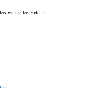
_k88, #cacuoc_k88, #link_k88
31080