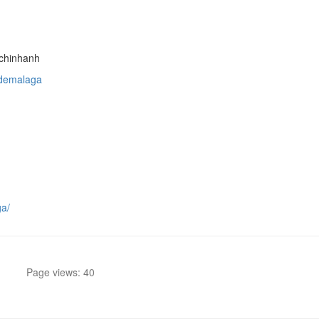
#chinhanh
/demalaga
ga/
Page views: 40