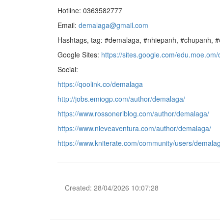
Hotline: 0363582777
Email:
demalaga@gmail.com
Hashtags, tag: #demalaga, #nhiepanh, #chupanh, 
Google Sites:
https://sites.google.com/edu.moe.om
Social:
https://qoolink.co/demalaga
http://jobs.emiogp.com/author/demalaga/
https://www.rossoneriblog.com/author/demalaga/
https://www.nieveaventura.com/author/demalaga/
https://www.kniterate.com/community/users/demala
Created: 28/04/2026 10:07:28