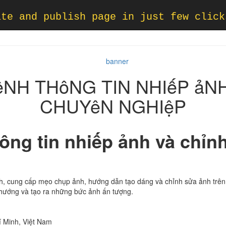
ate and publish page in just few click
NH THôNG TIN NHIếP ảN
CHUYêN NGHIệP
ông tin nhiếp ảnh và chỉn
ảnh, cung cấp mẹo chụp ảnh, hướng dẫn tạo dáng và chỉnh sửa ảnh trê
 hướng và tạo ra những bức ảnh ấn tượng.
í Minh, Việt Nam