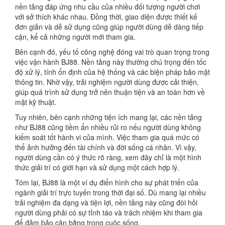
nền tảng đáp ứng nhu cầu của nhiều đối tượng người chơi
với sở thích khác nhau. Đồng thời, giao diện được thiết kế
đơn giản và dễ sử dụng cũng giúp người dùng dễ dàng tiếp
cận, kể cả những người mới tham gia.
Bên cạnh đó, yếu tố công nghệ đóng vai trò quan trọng trong
việc vận hành BJ88. Nền tảng này thường chú trọng đến tốc
độ xử lý, tính ổn định của hệ thống và các biện pháp bảo mật
thông tin. Nhờ vậy, trải nghiệm người dùng được cải thiện,
giúp quá trình sử dụng trở nên thuận tiện và an toàn hơn về
mặt kỹ thuật.
Tuy nhiên, bên cạnh những tiện ích mang lại, các nền tảng
như BJ88 cũng tiềm ẩn nhiều rủi ro nếu người dùng không
kiểm soát tốt hành vi của mình. Việc tham gia quá mức có
thể ảnh hưởng đến tài chính và đời sống cá nhân. Vì vậy,
người dùng cần có ý thức rõ ràng, xem đây chỉ là một hình
thức giải trí có giới hạn và sử dụng một cách hợp lý.
Tóm lại, BJ88 là một ví dụ điển hình cho sự phát triển của
ngành giải trí trực tuyến trong thời đại số. Dù mang lại nhiều
trải nghiệm đa dạng và tiện lợi, nền tảng này cũng đòi hỏi
người dùng phải có sự tỉnh táo và trách nhiệm khi tham gia
để đảm bảo cân bằng trong cuộc sống.