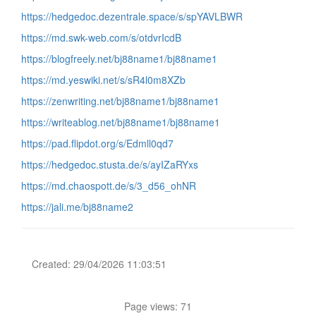
https://hedgedoc.dezentrale.space/s/spYAVLBWR
https://md.swk-web.com/s/otdvrIcdB
https://blogfreely.net/bj88name1/bj88name1
https://md.yeswiki.net/s/sR4l0m8XZb
https://zenwriting.net/bj88name1/bj88name1
https://writeablog.net/bj88name1/bj88name1
https://pad.flipdot.org/s/Edmll0qd7
https://hedgedoc.stusta.de/s/ayIZaRYxs
https://md.chaospott.de/s/3_d56_ohNR
https://jali.me/bj88name2
Created: 29/04/2026 11:03:51
Page views: 71