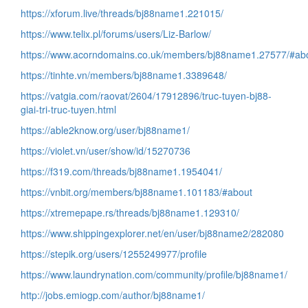
https://xforum.live/threads/bj88name1.221015/
https://www.telix.pl/forums/users/Liz-Barlow/
https://www.acorndomains.co.uk/members/bj88name1.27577/#ab
https://tinhte.vn/members/bj88name1.3389648/
https://vatgia.com/raovat/2604/17912896/truc-tuyen-bj88-
giai-tri-truc-tuyen.html
https://able2know.org/user/bj88name1/
https://violet.vn/user/show/id/15270736
https://f319.com/threads/bj88name1.1954041/
https://vnbit.org/members/bj88name1.101183/#about
https://xtremepape.rs/threads/bj88name1.129310/
https://www.shippingexplorer.net/en/user/bj88name2/282080
https://stepik.org/users/1255249977/profile
https://www.laundrynation.com/community/profile/bj88name1/
http://jobs.emiogp.com/author/bj88name1/