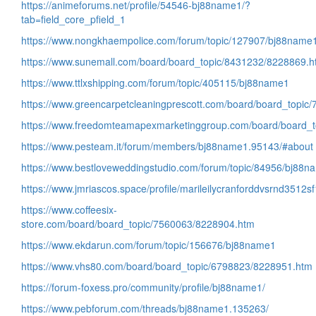
https://animeforums.net/profile/54546-bj88name1/?
tab=field_core_pfield_1
https://www.nongkhaempolice.com/forum/topic/127907/bj88name
https://www.sunemall.com/board/board_topic/8431232/8228869.
https://www.ttlxshipping.com/forum/topic/405115/bj88name1
https://www.greencarpetcleaningprescott.com/board/board_topi
https://www.freedomteamapexmarketinggroup.com/board/board_
https://www.pesteam.it/forum/members/bj88name1.95143/#about
https://www.bestloveweddingstudio.com/forum/topic/84956/bj88n
https://www.jmriascos.space/profile/marileilycranforddvsrnd3512sf
https://www.coffeesix-
store.com/board/board_topic/7560063/8228904.htm
https://www.ekdarun.com/forum/topic/156676/bj88name1
https://www.vhs80.com/board/board_topic/6798823/8228951.htm
https://forum-foxess.pro/community/profile/bj88name1/
https://www.pebforum.com/threads/bj88name1.135263/