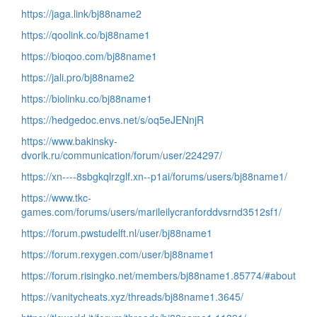
https://jaga.link/bj88name2
https://qoolink.co/bj88name1
https://bioqoo.com/bj88name1
https://jali.pro/bj88name2
https://biolinku.co/bj88name1
https://hedgedoc.envs.net/s/oq5eJENnjR
https://www.bakinsky-
dvorik.ru/communication/forum/user/224297/
https://xn----8sbgkqlrzglf.xn--p1ai/forums/users/bj88name1/
https://www.tkc-
games.com/forums/users/marileilycranforddvsrnd3512sf1/
https://forum.pwstudelft.nl/user/bj88name1
https://forum.rexygen.com/user/bj88name1
https://forum.risingko.net/members/bj88name1.85774/#about
https://vanitycheats.xyz/threads/bj88name1.3645/