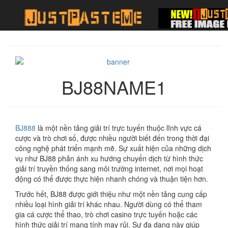
BJ88NAME1
BJ888
là một nền tảng giải trí trực tuyến thuộc lĩnh vực cá
cược và trò chơi số, được nhiều người biết đến trong thời đại
công nghệ phát triển mạnh mẽ. Sự xuất hiện của những dịch
vụ như BJ88 phản ánh xu hướng chuyển dịch từ hình thức
giải trí truyền thống sang môi trường internet, nơi mọi hoạt
động có thể được thực hiện nhanh chóng và thuận tiện hơn.
Trước hết, BJ88 được giới thiệu như một nền tảng cung cấp
nhiều loại hình giải trí khác nhau. Người dùng có thể tham
gia cá cược thể thao, trò chơi casino trực tuyến hoặc các
hình thức giải trí mang tính may rủi. Sự đa dạng này giúp