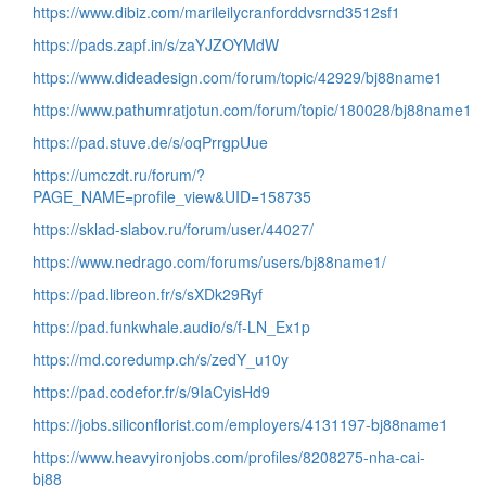
https://www.dibiz.com/marileilycranforddvsrnd3512sf1
https://pads.zapf.in/s/zaYJZOYMdW
https://www.dideadesign.com/forum/topic/42929/bj88name1
https://www.pathumratjotun.com/forum/topic/180028/bj88name1
https://pad.stuve.de/s/oqPrrgpUue
https://umczdt.ru/forum/?
PAGE_NAME=profile_view&UID=158735
https://sklad-slabov.ru/forum/user/44027/
https://www.nedrago.com/forums/users/bj88name1/
https://pad.libreon.fr/s/sXDk29Ryf
https://pad.funkwhale.audio/s/f-LN_Ex1p
https://md.coredump.ch/s/zedY_u10y
https://pad.codefor.fr/s/9IaCyisHd9
https://jobs.siliconflorist.com/employers/4131197-bj88name1
https://www.heavyironjobs.com/profiles/8208275-nha-cai-
bj88