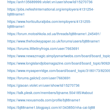
https://anh135689999.violet.vn/user/show/id/15270736
https://jobs.nefeshinternational.org/employers/4131254-
bj88name1
https://www.horticulturaljobs.com/employers/4131255-
bj88name1
https://forum.motoshkola.od.ua/threads/bj88name1.245491/
https://www.thehockeypaper.co.uk/forums/users/bj88name1
https://forums.littletinyfrogs.com/user/7663691
https://www.newazmagic.simplysmartwebs.com/board/board_top
https://www.longislandjobsmagazine.com/board/board_topic/909
https://www.myaspenridge.com/board/board_topic/3180173/8230
https://forums.galciv2.com/user/7663691
https://giaoan.violet.vn/user/show/id/15270736
https://talk.plesk.com/members/bjname.504185/#about
https://www.nexusmods.com/profile/bj88name1
https://bj88name1.blogpayz.com/41343850/nha-cai-bj88