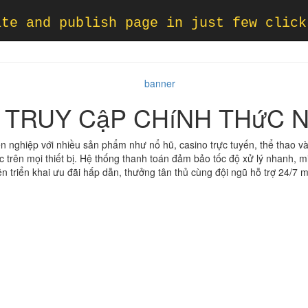
ate and publish page in just few click
K TRUY CậP CHíNH THứC N
n nghiệp với nhiều sản phẩm như nổ hũ, casino trực tuyến, thể thao và
ác trên mọi thiết bị. Hệ thống thanh toán đảm bảo tốc độ xử lý nhanh,
 triển khai ưu đãi hấp dẫn, thưởng tân thủ cùng đội ngũ hỗ trợ 24/7 ma