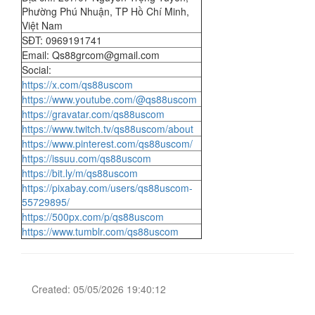
Phường Phú Nhuận, TP Hồ Chí Minh,
Việt Nam
SĐT: 0969191741
Email: Qs88grcom@gmail.com
Social:
https://x.com/qs88uscom
https://www.youtube.com/@qs88uscom
https://gravatar.com/qs88uscom
https://www.twitch.tv/qs88uscom/about
https://www.pinterest.com/qs88uscom/
https://issuu.com/qs88uscom
https://bit.ly/m/qs88uscom
https://pixabay.com/users/qs88uscom-
55729895/
https://500px.com/p/qs88uscom
https://www.tumblr.com/qs88uscom
Created: 05/05/2026 19:40:12