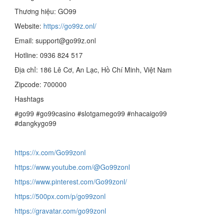
Thương hiệu: GO99
Website:
https://go99z.onl/
Email: support@go99z.onl
Hotline: 0936 824 517
Địa chỉ: 186 Lê Cơ, An Lạc, Hồ Chí Minh, Việt Nam
Zipcode: 700000
Hashtags
#go99 #go99casino #slotgamego99 #nhacaigo99
#dangkygo99
https://x.com/Go99zonl
https://www.youtube.com/@Go99zonl
https://www.pinterest.com/Go99zonl/
https://500px.com/p/go99zonl
https://gravatar.com/go99zonl