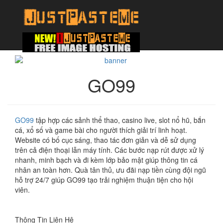
GO99
GO99
tập hợp các sảnh thể thao, casino live, slot nổ hũ, bắn
cá, xổ số và game bài cho người thích giải trí linh hoạt.
Website có bố cục sáng, thao tác đơn giản và dễ sử dụng
trên cả điện thoại lẫn máy tính. Các bước nạp rút được xử lý
nhanh, minh bạch và đi kèm lớp bảo mật giúp thông tin cá
nhân an toàn hơn. Quà tân thủ, ưu đãi nạp tiền cùng đội ngũ
hỗ trợ 24/7 giúp GO99 tạo trải nghiệm thuận tiện cho hội
viên.
Thông Tin Liên Hệ