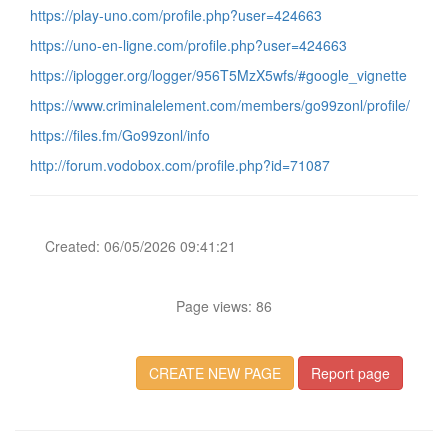
https://play-uno.com/profile.php?user=424663
https://uno-en-ligne.com/profile.php?user=424663
https://iplogger.org/logger/956T5MzX5wfs/#google_vignette
https://www.criminalelement.com/members/go99zonl/profile/
https://files.fm/Go99zonl/info
http://forum.vodobox.com/profile.php?id=71087
Created: 06/05/2026 09:41:21
Page views: 86
CREATE NEW PAGE
Report page