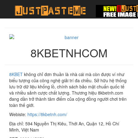
8KBETNHCOM
8KBET
không chỉ đơn thuần là nhà cái mà còn được ví như
biểu tượng của công nghệ giải trí đa chiều. Sở hữu hệ thống
lưu trữ dữ liệu khổng lồ, chính sách bảo mật chuẩn quốc tế
và nhiều sảnh cược chất lượng. Thương hiệu 8kbetnh.com
đang dần trở thành tâm điểm của cộng đồng người chơi trên
toàn thế giới.
Webiste:
https://8kbetnh.com/
Địa chỉ: 594 Nguyễn Thị Kiêu, Thới An, Quận 12, Hồ Chí
Minh, Việt Nam