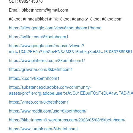
SĐT: 0982445376
Email: 8kbetnhcom@gmail.com
#8kbet #nhacai8kbet #link_8kbet #dangky_8kbet #8kbetcom
https://sites.google.com/view/8kbetnhcom1/home
https://twitter.com/8kbetnhcom1
https://www.google.com/maps/d/viewer?
mid=1X4s2FE9a7xth2evPN3ZM3316mbkgXc4&ll=16.083766985
https://www.pinterest.com/8kbetnhcom1/
https://gravatar.com/8kbetnhcom1
https://x.com/8kbetnhcom1
https://substance3d.adobe.com/community-
assets/profile/org.adobe.user:4A5C81EE69FC5F4D0A495FAD@
https://vimeo.com/8kbetnhcom1
https://www.reddit.com/user/8kbetnhcom/
https://8kbetnhcom9.wordpress.com/2026/05/08/8kbetnhcom/
https://www.tumblr.com/8kbetnhcom1