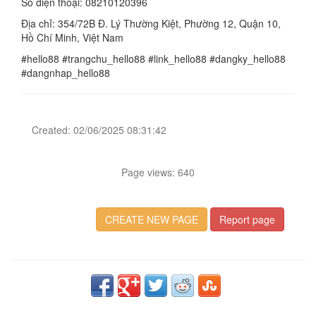
Số điện thoại: 08210120396
Địa chỉ: 354/72B Đ. Lý Thường Kiệt, Phường 12, Quận 10,
Hồ Chí Minh, Việt Nam
#hello88 #trangchu_hello88 #link_hello88 #dangky_hello88
#dangnhap_hello88
Created: 02/06/2025 08:31:42
Page views: 640
CREATE NEW PAGE
Report page