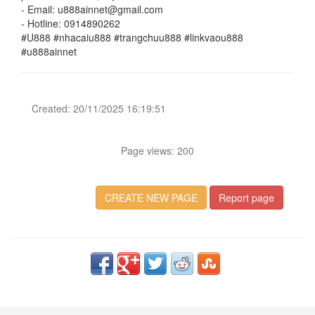
- Email: u888ainnet@gmail.com
- Hotline: 0914890262
#U888 #nhacaiu888 #trangchuu888 #linkvaou888
#u888ainnet
Created: 20/11/2025 16:19:51
Page views: 200
CREATE NEW PAGE
Report page