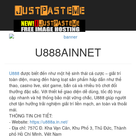
U888AINNET
U888
được biết đến như một hệ sinh thái cá cược – giải trí
toàn diện, mang đến hàng loạt sản phẩm hấp dẫn như thể
thao, casino live, slot game, bắn cá và nhiều trò chơi đổi
thưởng đặc sắc. Với thiết kế giao diện dễ dùng, tốc độ truy
cập nhanh và hệ thống bảo mật vững chắc, U888 giúp người
chơi tận hưởng trải nghiệm giải trí liền mạch, an toàn và thoải
mái.
THÔNG TIN CHI TIẾT:
- Website:
https://u888a.in.net/
- Địa chỉ: 757C Đ. Kha Vạn Cân, Khu Phố 3, Thủ Đức, Thành
phố Hồ Chí Minh, Việt Nam