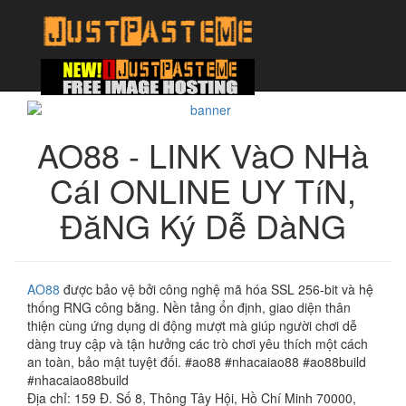
AO88 - LINK VàO NHà
CáI ONLINE UY TíN,
ĐăNG Ký Dễ DàNG
AO88
được bảo vệ bởi công nghệ mã hóa SSL 256-bit và hệ
thống RNG công bằng. Nền tảng ổn định, giao diện thân
thiện cùng ứng dụng di động mượt mà giúp người chơi dễ
dàng truy cập và tận hưởng các trò chơi yêu thích một cách
an toàn, bảo mật tuyệt đối. #ao88 #nhacaiao88 #ao88build
#nhacaiao88build
Địa chỉ: 159 Đ. Số 8, Thông Tây Hội, Hồ Chí Minh 70000,