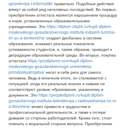
upravleniya-i-informatiki/
правильно. Подобные действия
влекут за собой ряд негативных последствий. Во-первых,
приобретение аттестата является нарушением процедур
и норм, установленных образовательными
учреждениями. Это
https://diplom-city24.ru/kupit-diplom-
moskovskogo-gosudarstvennogo-instituta-industrii-turizma-
im-yu-a-senkevicha/
создает дисбаланс в системе
образования, искажает реальные показатели
успеваемости студентов, и, таким образом, приводит к
деградации образовательной среды. Во-вторых, покупка
аттестата
https://prodiplome.com/kupit-diplom-
moskovskogo-gosudarstvennogo-universiteta-
prirodoobustrojstva/
несет в себе риск для самого
человека. Ведь в конечном итоге, он сталкивается с
ситуацией, когда его реальные знания и навыки не
соответствуют уровню образования, указанному в
документе. Это
https://peoplediplom.ru/kupit-diplom-
gumanitarnogo-instituta-televideniya-i-radioveshaniya-im-m-
a-litovchina/
может привести к трудностям в
профессиональной деятельности, а также к потере
доверия со стороны работодателей. Кроме того, стоит
помнить о моральной стороне вопроса. Приобретение