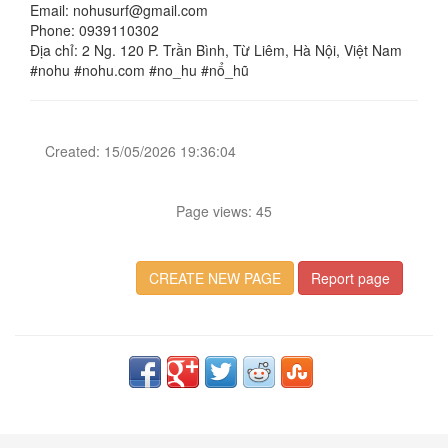
Email: nohusurf@gmail.com
Phone: 0939110302
Địa chỉ: 2 Ng. 120 P. Trần Bình, Từ Liêm, Hà Nội, Việt Nam
#nohu #nohu.com #no_hu #nổ_hũ
Created: 15/05/2026 19:36:04
Page views: 45
CREATE NEW PAGE
Report page