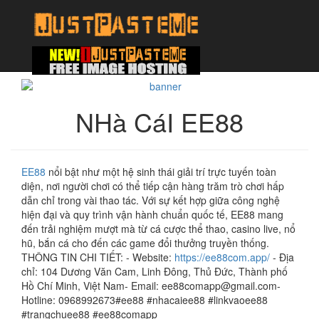
NHà CáI EE88
EE88
nổi bật như một hệ sinh thái giải trí trực tuyến toàn
diện, nơi người chơi có thể tiếp cận hàng trăm trò chơi hấp
dẫn chỉ trong vài thao tác. Với sự kết hợp giữa công nghệ
hiện đại và quy trình vận hành chuẩn quốc tế, EE88 mang
đến trải nghiệm mượt mà từ cá cược thể thao, casino live, nổ
hũ, bắn cá cho đến các game đổi thưởng truyền thống.
THÔNG TIN CHI TIẾT: - Website:
https://ee88com.app/
- Địa
chỉ: 104 Dương Văn Cam, Linh Đông, Thủ Đức, Thành phố
Hồ Chí Minh, Việt Nam- Email: ee88comapp@gmail.com-
Hotline: 0968992673#ee88 #nhacaiee88 #linkvaoee88
#trangchuee88 #ee88comapp