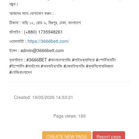
পছন্দ।
আমাদের সাথে যোগাযোগ করুন :
ঠিকানা : বাড়ি ১২, রোড ৯, মিরপুর, ঢাকা, বাংলাদেশ
হটলাইন : (+880) 1735948261
ওয়েবসাইট :
https://3666bett.com/
ইমেল : admin@3666bett.com
হ্যাশট্যাগ : #3666BET #বাংলাদেশগেমিং #লাইভক্যাসিনো #স্পোর্টসবেটিং
#ইস্পোর্টস #স্লটগেম #অনলাইনগেমিং #মোবাইলগেমিং #ক্যাসিনোঅভিজ্ঞতা
#গেমিংবাংলাদেশ
Created: 19/05/2026 14:53:21
Page views: 169
CREATE NEW PAGE
Report page