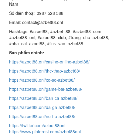
Nam
Số điện thoại: 0987 528 588
Email: contact@azbet88.onl
Hashtags: #azbet88, #azbet_88, #azbet88_com,
#azbet88_onl, #azbet88_club, #trang_chu_azbet88,
#nha_cai_azbet88, #link_vao_azbet88
Sản phẩm chính:
https://azbet88.onl/casino-online-azbet88/
https://azbet88.onl/the-thao-azbet88/
https://azbet88.onl/xo-so-azbet88/
https://azbet88.onl/game-bai-azbet88/
https://azbet88.onl/ban-ca-azbet88/
https://azbet88.onl/da-ga-azbet88/
https://azbet88.onl/no-hu-azbet88/
https://twitter.com/azbet88onl
https://www.pinterest.com/azbet88onl