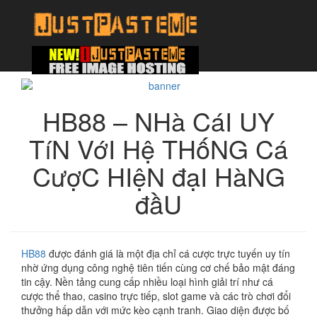
HB88 – NHà CáI UY
TíN VớI Hệ THốNG Cá
CượC HIệN đạI HàNG
đầU
HB88
được đánh giá là một địa chỉ cá cược trực tuyến uy tín
nhờ ứng dụng công nghệ tiên tiến cùng cơ chế bảo mật đáng
tin cậy. Nền tảng cung cấp nhiều loại hình giải trí như cá
cược thể thao, casino trực tiếp, slot game và các trò chơi đổi
thưởng hấp dẫn với mức kèo cạnh tranh. Giao diện được bố