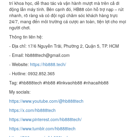
trí khoa học, dễ thao tác và vận hành mượt mà trên cả di
động lẫn máy tính. Bên cạnh đó, HB88 còn hỗ trợ nạp – rút
nhanh, rõ ràng và có đội ngũ chăm sóc khách hàng trực
24/7, mang đến môi trường cá cược an toàn, tiện lợi cho mọi
người chơi.
Thông tin liên hệ:
- Địa chỉ: 17/6 Nguyễn Trãi, Phường 2, Quận 5, TP. HCM
- Email: hb888tech@gmail.com
- Website:
https://hb888.tech/
- Hotline: 0932.852.365
Tag: #hb888tech #hb88 #linkvaohb88 #nhacaihb88
My socials:
https://www.youtube.com/@hb888tech
https://x.com/hb888tech
https://www.pinterest.com/hb888tech/
https://www.tumblr.com/hb888tech