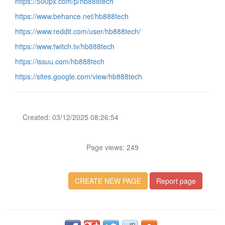
https://500px.com/p/hb888tech
https://www.behance.net/hb888tech
https://www.reddit.com/user/hb888tech/
https://www.twitch.tv/hb888tech
https://issuu.com/hb888tech
https://sites.google.com/view/hb888tech
Created: 03/12/2025 08:26:54
Page views: 249
CREATE NEW PAGE
Report page