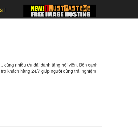
s!
á,.. cùng nhiều ưu đãi dành tặng hội viên. Bên cạnh
trợ khách hàng 24/7 giúp người dùng trải nghiệm