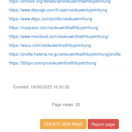
https://archive.org/details/@ceokuwinthaithituyetnhung
https://www.discogs.com/fr/user/ceokuwintuyetnhung
https://www.diigo.com/profile/ceokuwinnhung
https://myspace.com/ceokuwinthaithituyetnhung
https://www.mixcloud.com/ceokuwinthaithituyetnhung/
https://issuu.com/ceokuwinthaithituyetnhung
https://profile.hatena.ne.jp/ceokuwinthaithituyetnhung/profile
https://500px.com/p/ceokuwinthaithituyetnhung
Created: 16/06/2025 16:02:32
Page views: 20
CREATE NEW PAGE
Report page