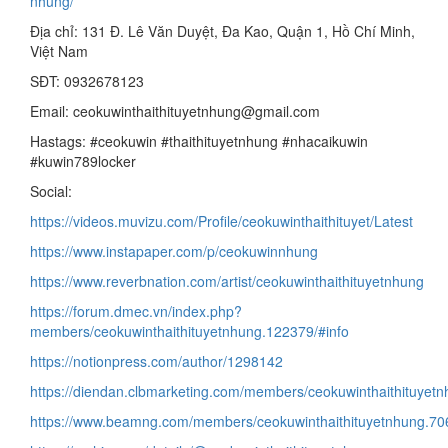
nhung/
Địa chỉ: 131 Đ. Lê Văn Duyệt, Đa Kao, Quận 1, Hồ Chí Minh,
Việt Nam
SĐT: 0932678123
Email: ceokuwinthaithituyetnhung@gmail.com
Hastags: #ceokuwin #thaithituyetnhung #nhacaikuwin
#kuwin789locker
Social:
https://videos.muvizu.com/Profile/ceokuwinthaithituyet/Latest
https://www.instapaper.com/p/ceokuwinnhung
https://www.reverbnation.com/artist/ceokuwinthaithituyetnhung
https://forum.dmec.vn/index.php?
members/ceokuwinthaithituyetnhung.122379/#info
https://notionpress.com/author/1298142
https://diendan.clbmarketing.com/members/ceokuwinthaithituyet
https://www.beamng.com/members/ceokuwinthaithituyetnhung.70