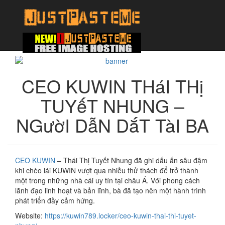
CEO KUWIN THáI THị
TUYếT NHUNG –
NGườI DẫN DắT TàI BA
CEO KUWIN
– Thái Thị Tuyết Nhung đã ghi dấu ấn sâu đậm
khi chèo lái KUWIN vượt qua nhiều thử thách để trở thành
một trong những nhà cái uy tín tại châu Á. Với phong cách
lãnh đạo linh hoạt và bản lĩnh, bà đã tạo nên một hành trình
phát triển đầy cảm hứng.
Website:
https://kuwin789.locker/ceo-kuwin-thai-thi-tuyet-