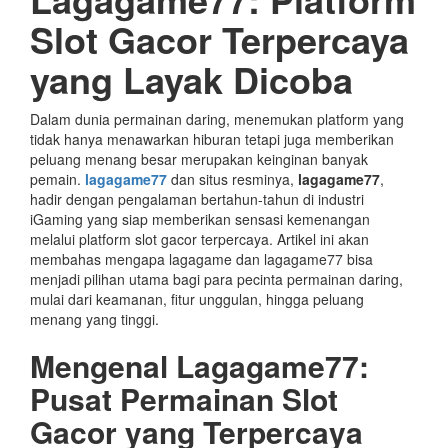
Slot Gacor Terpercaya
yang Layak Dicoba
Dalam dunia permainan daring, menemukan platform yang
tidak hanya menawarkan hiburan tetapi juga memberikan
peluang menang besar merupakan keinginan banyak
pemain.
lagagame77
dan situs resminya,
lagagame77
,
hadir dengan pengalaman bertahun-tahun di industri
iGaming yang siap memberikan sensasi kemenangan
melalui platform slot gacor terpercaya. Artikel ini akan
membahas mengapa lagagame dan lagagame77 bisa
menjadi pilihan utama bagi para pecinta permainan daring,
mulai dari keamanan, fitur unggulan, hingga peluang
menang yang tinggi.
Mengenal Lagagame77:
Pusat Permainan Slot
Gacor yang Terpercaya