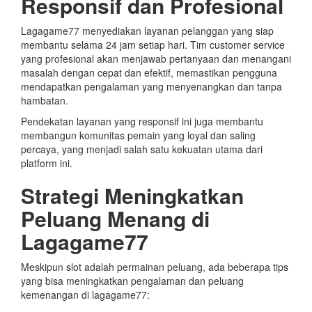
Responsif dan Profesional
Lagagame77 menyediakan layanan pelanggan yang siap
membantu selama 24 jam setiap hari. Tim customer service
yang profesional akan menjawab pertanyaan dan menangani
masalah dengan cepat dan efektif, memastikan pengguna
mendapatkan pengalaman yang menyenangkan dan tanpa
hambatan.
Pendekatan layanan yang responsif ini juga membantu
membangun komunitas pemain yang loyal dan saling
percaya, yang menjadi salah satu kekuatan utama dari
platform ini.
Strategi Meningkatkan
Peluang Menang di
Lagagame77
Meskipun slot adalah permainan peluang, ada beberapa tips
yang bisa meningkatkan pengalaman dan peluang
kemenangan di lagagame77: