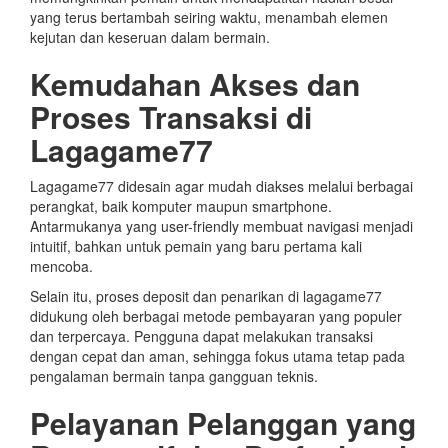
yang terus bertambah seiring waktu, menambah elemen
kejutan dan keseruan dalam bermain.
Kemudahan Akses dan
Proses Transaksi di
Lagagame77
Lagagame77 didesain agar mudah diakses melalui berbagai
perangkat, baik komputer maupun smartphone.
Antarmukanya yang user-friendly membuat navigasi menjadi
intuitif, bahkan untuk pemain yang baru pertama kali
mencoba.
Selain itu, proses deposit dan penarikan di lagagame77
didukung oleh berbagai metode pembayaran yang populer
dan terpercaya. Pengguna dapat melakukan transaksi
dengan cepat dan aman, sehingga fokus utama tetap pada
pengalaman bermain tanpa gangguan teknis.
Pelayanan Pelanggan yang