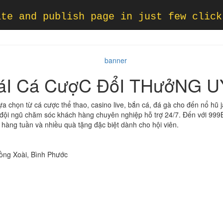
ate and publish page in just few click
áI Cá CượC ĐổI THưởNG 
ựa chọn từ cá cược thể thao, casino live, bắn cá, đá gà cho đến nổ hũ
ùng đội ngũ chăm sóc khách hàng chuyên nghiệp hỗ trợ 24/7. Đến với 9
hàng tuần và nhiều quà tặng đặc biệt dành cho hội viên.
ồng Xoài, Bình Phước