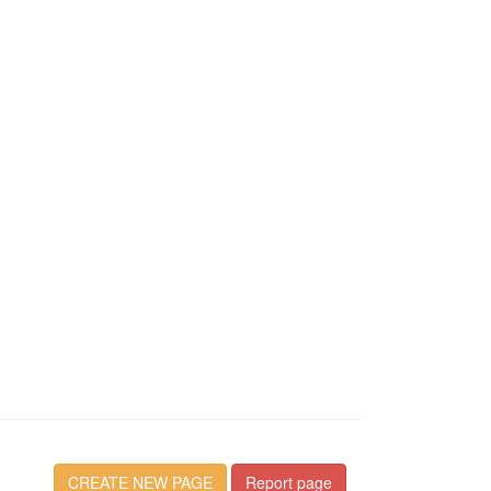
CREATE NEW PAGE
Report page