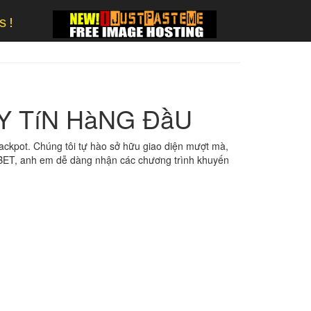
s!
UY TíN HàNG ĐầU
 jackpot. Chúng tôi tự hào sở hữu giao diện mượt mà,
99BET, anh em dễ dàng nhận các chương trình khuyến