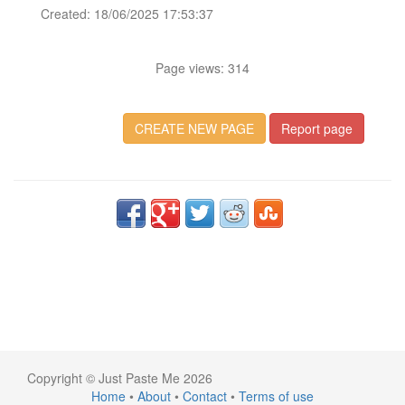
Created: 18/06/2025 17:53:37
Page views: 314
CREATE NEW PAGE
Report page
Copyright © Just Paste Me 2026
Home
•
About
•
Contact
•
Terms of use