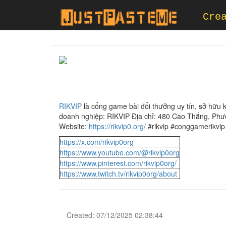
Cre
RIKVIP
là cổng game bài đổi thưởng uy tín, sở hữu 
doanh nghiệp: RIKVIP Địa chỉ: 480 Cao Thắng, Phư
Website:
https://rikvip0.org/
#rikvip #conggamerikvip #
https://x.com/rikvip0org
https://www.youtube.com/@rikvip0org
https://www.pinterest.com/rikvip0org/
https://www.twitch.tv/rikvip0org/about
Created: 07/12/2025 02:38:44