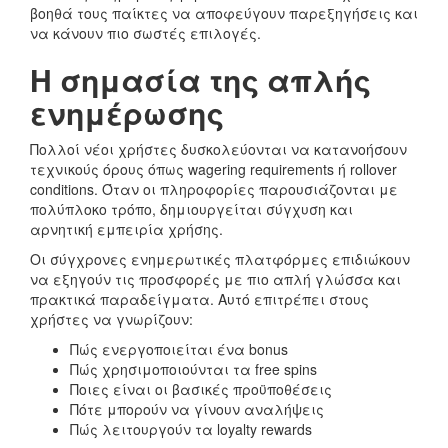
βοηθά τους παίκτες να αποφεύγουν παρεξηγήσεις και
να κάνουν πιο σωστές επιλογές.
Η σημασία της απλής
ενημέρωσης
Πολλοί νέοι χρήστες δυσκολεύονται να κατανοήσουν
τεχνικούς όρους όπως wagering requirements ή rollover
conditions. Όταν οι πληροφορίες παρουσιάζονται με
πολύπλοκο τρόπο, δημιουργείται σύγχυση και
αρνητική εμπειρία χρήσης.
Οι σύγχρονες ενημερωτικές πλατφόρμες επιδιώκουν
να εξηγούν τις προσφορές με πιο απλή γλώσσα και
πρακτικά παραδείγματα. Αυτό επιτρέπει στους
χρήστες να γνωρίζουν:
Πώς ενεργοποιείται ένα bonus
Πώς χρησιμοποιούνται τα free spins
Ποιες είναι οι βασικές προϋποθέσεις
Πότε μπορούν να γίνουν αναλήψεις
Πώς λειτουργούν τα loyalty rewards