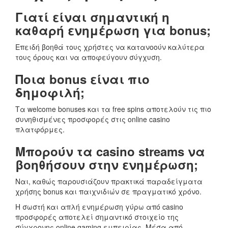
Γιατί είναι σημαντική η
καθαρή ενημέρωση για bonus;
Επειδή βοηθά τους χρήστες να κατανοούν καλύτερα
τους όρους και να αποφεύγουν σύγχυση.
Ποια bonus είναι πιο
δημοφιλή;
Τα welcome bonuses και τα free spins αποτελούν τις πιο
συνηθισμένες προσφορές στις online casino
πλατφόρμες.
Μπορούν τα casino streams να
βοηθήσουν στην ενημέρωση;
Ναι, καθώς παρουσιάζουν πρακτικά παραδείγματα
χρήσης bonus και παιχνιδιών σε πραγματικό χρόνο.
Η σωστή και απλή ενημέρωση γύρω από casino
προσφορές αποτελεί σημαντικό στοιχείο της
σύγχρονης online gaming εμπειρίας. Μέσα από