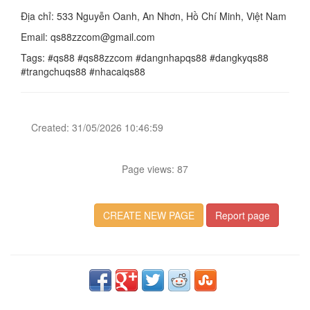
Địa chỉ: 533 Nguyễn Oanh, An Nhơn, Hồ Chí Minh, Việt Nam
Email: qs88zzcom@gmail.com
Tags: #qs88 #qs88zzcom #dangnhapqs88 #dangkyqs88
#trangchuqs88 #nhacaiqs88
Created: 31/05/2026 10:46:59
Page views: 87
CREATE NEW PAGE
Report page