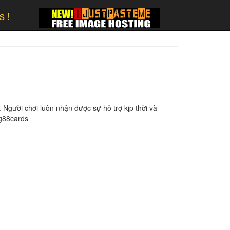
s!
Người chơi luôn nhận được sự hỗ trợ kịp thời và
tg88cards