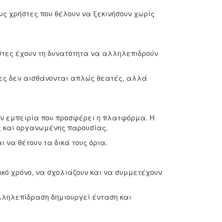
υς χρήστες που θέλουν να ξεκινήσουν χωρίς
ρήστες έχουν τη δυνατότητα να αλληλεπιδρούν
τες δεν αισθάνονται απλώς θεατές, αλλά
ην εμπειρία που προσφέρει η πλατφόρμα. Η
ής και οργανωμένης παρουσίας.
 να θέτουν τα δικά τους όρια.
ικό χρόνο, να σχολιάζουν και να συμμετέχουν
λληλεπίδραση δημιουργεί ένταση και