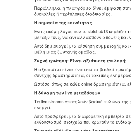
Παράλληλα, η πλατφόρμα δίνει έμφαση στην ε
δυσκολίες ή περίπλοκες διαδικασίες.
Η σημασία της κοινότητας
Ένας ακόμη λόγος που το slotshub13 κερδίζει 
μεταξύ τους, να ανταλλάσσουν απόψεις και ν
Αυτό δημιουργεί μια αίσθηση συμμετοχής και
μέλη μιας ζωντανής ομάδας.
Συχνή ερώτηση: Είναι αξιόπιστη επιλογή;
Η αξιοπιστία είναι ένα από τα βασικά ερωτή
συνεχής δραστηριότητα, οι τακτικές ενημερώ
Ωστόσο, όπως σε κάθε online δραστηριότητα, ε
Η δύναμη των live μεταδόσεων
Τα live streams αποτελούν βασικό πυλώνα της
ενεργά.
Αυτό προσφέρει μια διαφορετική εμπειρία σ
ενθουσιασμό, στοιχεία που κρατούν το ενδια
Συνεχής εξέλιξη και νέες δυνατότητες