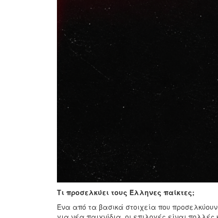
Τι προσελκύει τους Έλληνες παίκτες;
Ένα από τα βασικά στοιχεία που προσελκύουν τ
για νέα παιχνίδια, οι επιλογές είναι πολλέ