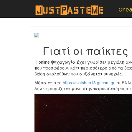
Cre
Γιατί οι παίκτε
Η online ψυχαγωγία έχει γνωρίσει μεγάλη α
που προσφέρουν κάτι περισσότερο από τα βασι
βάση ακολούθων που αυξάνεται συνεχώς.
Μέσα από το
https://slotshub13.gr.com.gr
, οι Έλ
δεν περιορίζεται μόνο στην παρουσίαση περ