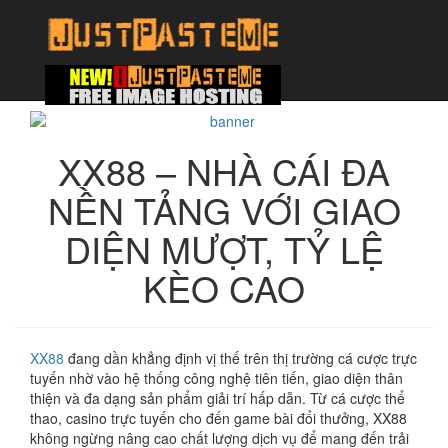
XX88 – NHÀ CÁI ĐA
NỀN TẢNG VỚI GIAO
DIỆN MƯỢT, TỶ LỆ
KÈO CAO
XX88
đang dần khẳng định vị thế trên thị trường cá cược trực
tuyến nhờ vào hệ thống công nghệ tiên tiến, giao diện thân
thiện và đa dạng sản phẩm giải trí hấp dẫn. Từ cá cược thể
thao, casino trực tuyến cho đến game bài đổi thưởng, XX88
không ngừng nâng cao chất lượng dịch vụ để mang đến trải