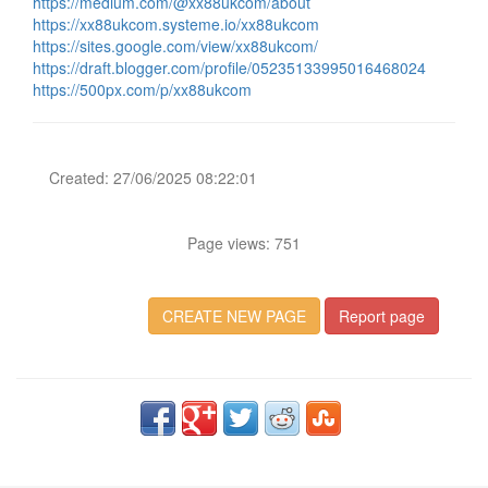
https://medium.com/@xx88ukcom/about
https://xx88ukcom.systeme.io/xx88ukcom
https://sites.google.com/view/xx88ukcom/
https://draft.blogger.com/profile/05235133995016468024
https://500px.com/p/xx88ukcom
Created: 27/06/2025 08:22:01
Page views: 751
CREATE NEW PAGE
Report page