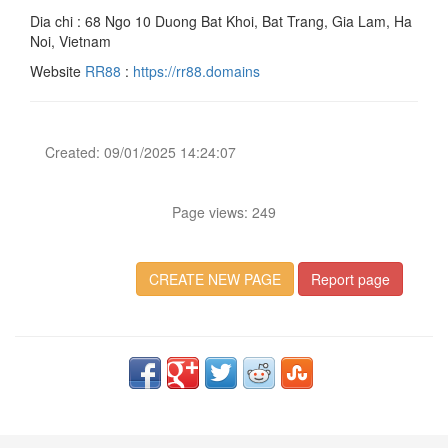
Dia chi : 68 Ngo 10 Duong Bat Khoi, Bat Trang, Gia Lam, Ha
Noi, Vietnam
Website
RR88
:
https://rr88.domains
Created: 09/01/2025 14:24:07
Page views: 249
CREATE NEW PAGE
Report page